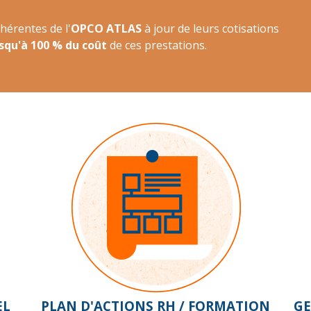
érentes de l'
OPCO ATLAS
à jour de leurs cotisations
squ'à 100 % du coût
de ces prestations.
EL
PLAN D'ACTIONS RH / FORMATION
GE